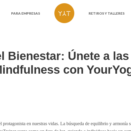
PARA EMPRESAS
RETIROS Y TALLERES
l Bienestar: Únete a las
indfulness con YourYo
el protagonista en nuestras vidas. La búsqueda de equilibrio y armonía 