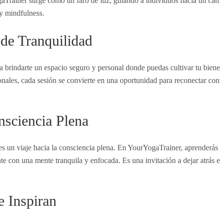
aTrainer surge como un faro de luz, guiando a individuos hacia un ca
 y mindfulness.
de Tranquilidad
 brindarte un espacio seguro y personal donde puedas cultivar tu bienes
onales, cada sesión se convierte en una oportunidad para reconectar co
nsciencia Plena
es un viaje hacia la consciencia plena. En YourYogaTrainer, aprenderás 
e con una mente tranquila y enfocada. Es una invitación a dejar atrás el
e Inspiran